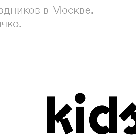
здников в Москве.
чко.